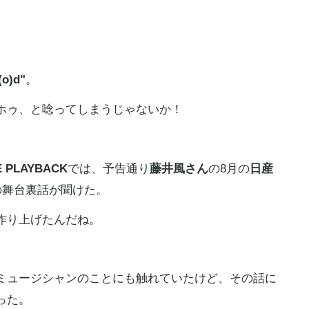
(o)d"
。
ホゥ、と唸ってしまうじゃないか！
E PLAYBACK
では、予告通り
藤井風さん
の8月の
日産
の舞台裏話が聞けた。
作り上げたんだね。
ミュージシャンのことにも触れていたけど、その話に
った。