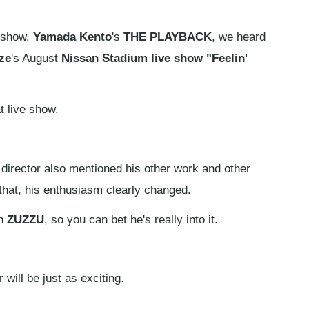
show,
Yamada Kento
's
THE PLAYBACK
, we heard
aze
's August
Nissan
Stadium live show "Feelin'
t live show.
 director also mentioned his other work and other
that, his enthusiasm clearly changed.
th
ZUZZU
, so you can bet he's really into it.
will be just as exciting.