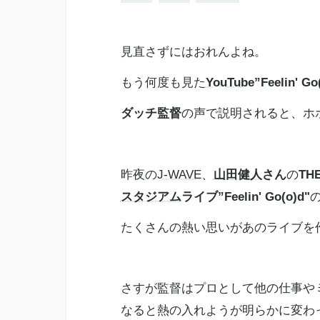
見直さずにはおれんよね。
もう何度も見た
YouTube
”Feelin' Go
ダッチ監督
の声で説明されると、ホ
昨夜の
J-WAVE
、
山田健人
さん
の
TH
スタジアム
ライブ”Feelin' Go(o)d"
たくさんの熱い思いがあのライブを
さすが監督はプロとして他の仕事や
なると熱の入れようが明らかに変わ