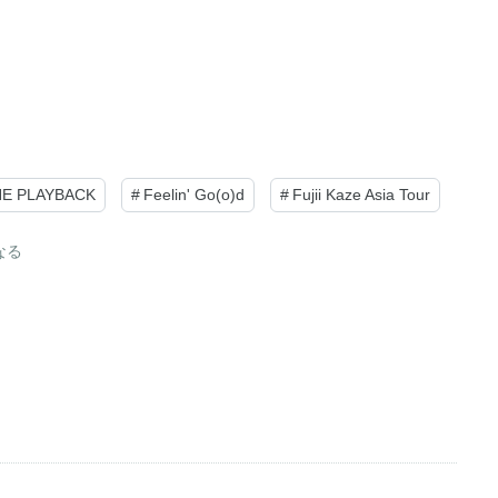
 PLAYBACK
#
Feelin' Go(o)d
#
Fujii Kaze Asia Tour
なる