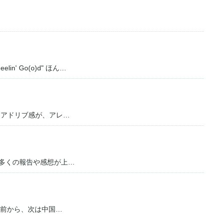
n' Go(o)d" ほん…
うアドリブ感が、アレ…
で多くの報告や感想が上…
日産”の前から、次は中国…