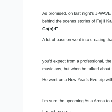
As promised, on last night's
J-WAVE
behind the scenes stories of
Fujii K
Go(o)d".
A lot of passion went into creating tha
you'd expect from a professional, the
musicians, but when he talked about 
He went on a New Year's Eve trip wi
I'm sure the upcoming Asia Arena tour 
It mast be great.